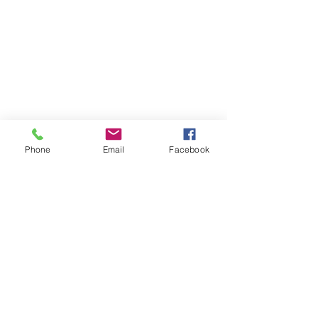
Nutricionista deportiva,
entrenadora personal y
strength coach con más de 9
años de experiencia.
Paseo De los Locutores No. 49B
Evaristo Morales, Santo
Domingo, Dominican Republic​
Phone
Email
Facebook
info@marleneglluberes.com
849-250-6900
© Copyright All right reserved 2025.
Marlene G. Lluberes